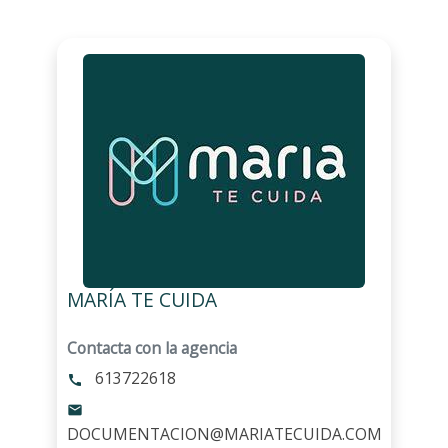
MARÍA TE CUIDA
Contacta con la agencia
613722618
call
mail
DOCUMENTACION@MARIATECUIDA.COM