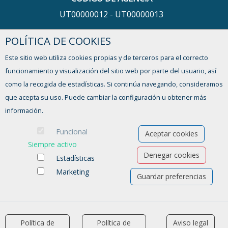
UT00000012 - UT00000013
POLÍTICA DE COOKIES
HORARIO
Este sitio web utiliza cookies propias y de terceros para el correcto
De lunes a viernes,
funcionamiento y visualización del sitio web por parte del usuario, así
de 9:00 a 13:00h y de 16:00 a 17:30h
como la recogida de estadísticas. Si continúa navegando, consideramos
que acepta su uso. Puede cambiar la configuración u obtener más
¿TIENES ALGUNA DUDA?
información.
FORMULARIO DE CONTACTO
Funcional
Aceptar cookies
Siempre activo
Denegar cookies
Estadísticas
Marketing
Guardar preferencias
Ofertas de empleo
Formación
Aviso legal
-
Política de privacidad
-
Política de Cookies
-
Accesibilidad
Política de
Política de
Aviso legal