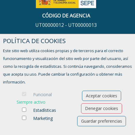
CÓDIGO DE AGENCIA
UT00000012 - UT00000013
POLÍTICA DE COOKIES
HORARIO
Este sitio web utiliza cookies propias y de terceros para el correcto
De lunes a viernes,
funcionamiento y visualización del sitio web por parte del usuario, así
de 9:00 a 13:00h y de 16:00 a 17:30h
como la recogida de estadísticas. Si continúa navegando, consideramos
que acepta su uso. Puede cambiar la configuración u obtener más
¿TIENES ALGUNA DUDA?
información.
FORMULARIO DE CONTACTO
Funcional
Aceptar cookies
Siempre activo
Denegar cookies
Estadísticas
Marketing
Guardar preferencias
Ofertas de empleo