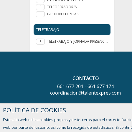
TELEOPERADOR/A
1
GESTIÓN CUENTAS
1
TELETRABAJO
TELETRABAJO Y JORNADA PRESENCIAL
1
CONTACTO
661 677 201 - 661 677 174
coordinacion@talentexpres.com
DIRECCIÓN
POLÍTICA DE COOKIES
Avda. Jorge Luis Borges, nº 15
Este sitio web utiliza cookies propias y de terceros para el correcto funci
29010 Málaga - España
web por parte del usuario, así como la recogida de estadísticas. Si con