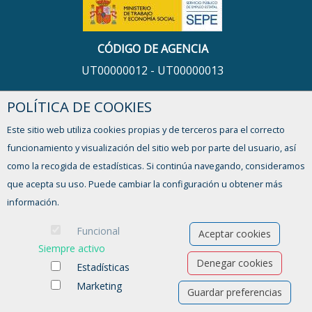
CÓDIGO DE AGENCIA
UT00000012 - UT00000013
POLÍTICA DE COOKIES
HORARIO
Este sitio web utiliza cookies propias y de terceros para el correcto
De lunes a viernes,
funcionamiento y visualización del sitio web por parte del usuario, así
de 9:00 a 13:00h y de 16:00 a 17:30h
como la recogida de estadísticas. Si continúa navegando, consideramos
que acepta su uso. Puede cambiar la configuración u obtener más
¿TIENES ALGUNA DUDA?
información.
FORMULARIO DE CONTACTO
Funcional
Aceptar cookies
Siempre activo
Denegar cookies
Estadísticas
Marketing
Guardar preferencias
Ofertas de empleo