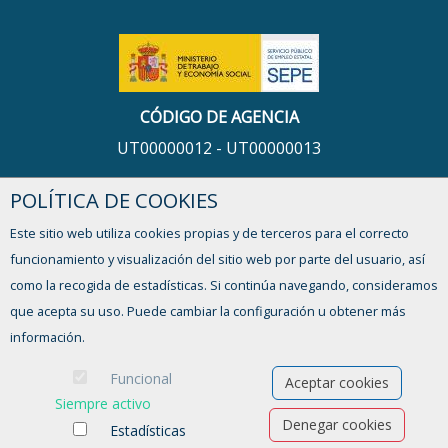
CÓDIGO DE AGENCIA
UT00000012 - UT00000013
POLÍTICA DE COOKIES
HORARIO
Este sitio web utiliza cookies propias y de terceros para el correcto
De lunes a viernes,
funcionamiento y visualización del sitio web por parte del usuario, así
de 9:00 a 13:00h y de 16:00 a 17:30h
como la recogida de estadísticas. Si continúa navegando, consideramos
que acepta su uso. Puede cambiar la configuración u obtener más
¿TIENES ALGUNA DUDA?
información.
FORMULARIO DE CONTACTO
Funcional
Aceptar cookies
Siempre activo
Denegar cookies
Estadísticas