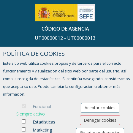
CÓDIGO DE AGENCIA
UT00000012 - UT00000013
POLÍTICA DE COOKIES
HORARIO
Este sitio web utiliza cookies propias y de terceros para el correcto
De lunes a viernes,
funcionamiento y visualización del sitio web por parte del usuario, así
de 9:00 a 13:00h y de 16:00 a 17:30h
como la recogida de estadísticas. Si continúa navegando, consideramos
que acepta su uso. Puede cambiar la configuración u obtener más
¿TIENES ALGUNA DUDA?
información.
FORMULARIO DE CONTACTO
Funcional
Aceptar cookies
Siempre activo
Denegar cookies
Estadísticas
Marketing
Guardar preferencias