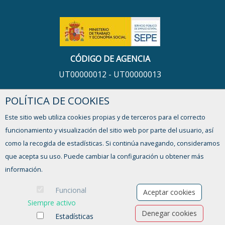
CÓDIGO DE AGENCIA
UT00000012 - UT00000013
POLÍTICA DE COOKIES
HORARIO
Este sitio web utiliza cookies propias y de terceros para el correcto
De lunes a viernes,
funcionamiento y visualización del sitio web por parte del usuario, así
de 9:00 a 13:00h y de 16:00 a 17:30h
como la recogida de estadísticas. Si continúa navegando, consideramos
que acepta su uso. Puede cambiar la configuración u obtener más
¿TIENES ALGUNA DUDA?
información.
FORMULARIO DE CONTACTO
Funcional
Aceptar cookies
Siempre activo
Denegar cookies
Estadísticas