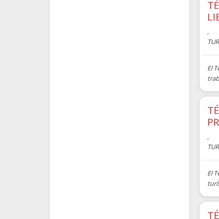
TÉ
LI
,
TUR
El T
trab
TÉ
PR
,
TUR
El T
turí
TÉ