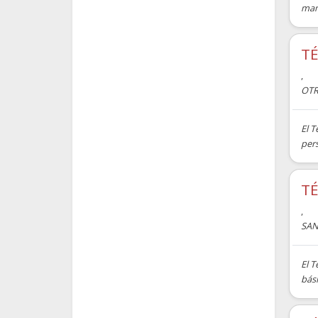
man
TÉ
,
OTR
El 
pers
TÉ
,
SAN
El T
bási