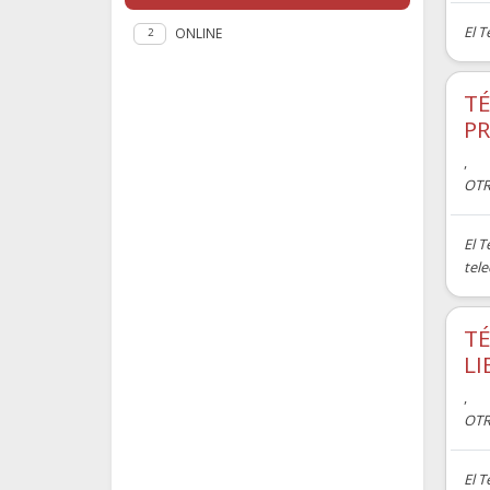
El 
ONLINE
2
TÉ
PR
,
OTR
El T
tele
TÉ
LI
,
OTR
El 