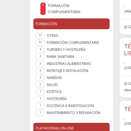
,
FORMACIÓN
X
SAN
COMPLEMENTARIA
FORMACIÓN
El 
OTRAS
11
FORMACIÓN COMPLEMENTARIA
11
TÉ
TURISMO Y HOSTELERÍA
3
LI
RAMA SANITARIA
2
,
INDUSTRIAS ALIMENTARIAS
2
OTR
MONTAJE E INSTALACIÓN
2
SANIDAD
2
El 
SALUD
2
desd
ESTÉTICA
1
HOSTELERÍA
1
DOCENCIA E INVESTIGACION
1
TÉ
MANTENIMIENTO Y REPARACIÓN
1
,
OTR
PLATAFORMA ON-LINE