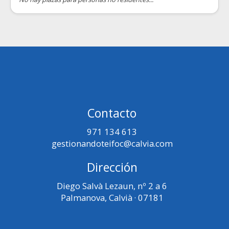
Contacto
971 134 613
gestionandoteifoc@calvia.com
Dirección
Diego Salvà Lezaun, nº 2 a 6
Palmanova, Calvià · 07181