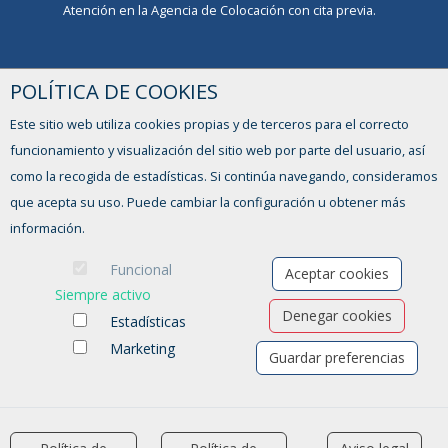
Atención en la Agencia de Colocación con cita previa.
AGENCIA DE COLOCACIÓN AUTORIZADA
POLÍTICA DE COOKIES
Nº 1300000037
Este sitio web utiliza cookies propias y de terceros para el correcto
Formulario de contacto
funcionamiento y visualización del sitio web por parte del usuario, así
como la recogida de estadísticas. Si continúa navegando, consideramos
que acepta su uso. Puede cambiar la configuración u obtener más
información.
Funcional
Aceptar cookies
Siempre activo
Denegar cookies
Estadísticas
Marketing
Guardar preferencias
Ofertas de empleo
Formación
Aviso legal
-
Política de privacidad
-
Política de Cookies
-
Accesibilidad