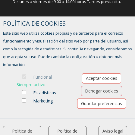
De lunes a viernes de 9:00 a 14:00 horas Tardes previa cita.
POLÍTICA DE COOKIES
¿TIENES ALGUNA DUDA?
Este sitio web utiliza cookies propias y de terceros para el correcto
FORMULARIO DE CONTACTO
funcionamiento y visualización del sitio web por parte del usuario, así
como la recogida de estadísticas. Si continúa navegando, consideramos
que acepta su uso. Puede cambiar la configuración u obtener más
información.
Funcional
Aceptar cookies
Siempre activo
Denegar cookies
Estadísticas
Marketing
Guardar preferencias
Ofertas de empleo
Formación
Aviso legal
-
Política de privacidad
-
Política de Cookies
-
Accesibilidad
Política de
Política de
Aviso legal