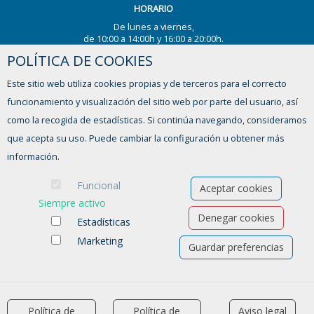
HORARIO
De lunes a viernes,
de 10:00 a 14:00h y 16:00 a 20:00h.
POLÍTICA DE COOKIES
¿TIENES ALGUNA DUDA?
Este sitio web utiliza cookies propias y de terceros para el correcto
CONTACTA
funcionamiento y visualización del sitio web por parte del usuario, así
como la recogida de estadísticas. Si continúa navegando, consideramos
que acepta su uso. Puede cambiar la configuración u obtener más
información.
Funcional
Aceptar cookies
Siempre activo
Denegar cookies
Estadísticas
Marketing
Guardar preferencias
Ofertas de empleo
Formación
Aviso legal
-
Política de privacidad
-
Política de Cookies
-
Accesibilidad
Política de
Política de
Aviso legal