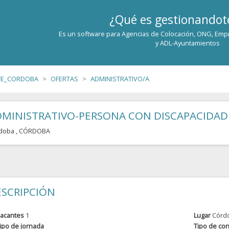
¿Qué es gestionando
Es un software para Agencias de Colocación, ONG, Emp
y ADL-Ayuntamientos
FE_CORDOBA
OFERTAS
ADMINISTRATIVO/A
DMINISTRATIVO-PERSONA CON DISCAPACIDAD
doba
, CÓRDOBA
SCRIPCIÓN
acantes
1
Lugar
Córd
ipo de jornada
Tipo de con