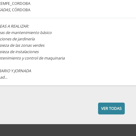
CEMFE_CORDOBA
SADAS
, CÓRDOBA
EAS A REALIZAR:
eas de mantenimiento básico
iones de jardinería
pieza de las zonas verdes
pieza de instalaciones
tenimiento y control de maquinaria
ARIO Y JORNADA
ad...
VER TODAS