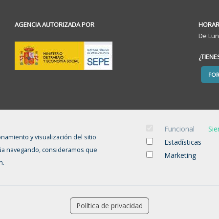
AGENCIA AUTORIZADA POR
HORAR
De Lun
¿TIEN
FO
Funcional
Sie
onamiento y visualización del sitio
Estadísticas
tinúa navegando, consideramos que
Marketing
n.
INICIO
CANDIDATOS
EMPRESAS
Aviso legal
-
Política de privacidad
-
Política de Cookies
-
Política de privacidad
Accesibilidad