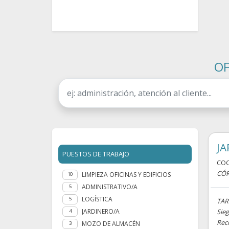
OF
JA
PUESTOS DE TRABAJO
CO
CÓ
LIMPIEZA OFICINAS Y EDIFICIOS
10
ADMINISTRATIVO/A
5
LOGÍSTICA
5
TAR
JARDINERO/A
Sieg
4
Reco
MOZO DE ALMACÉN
3