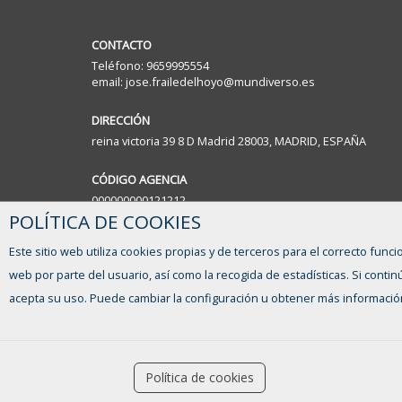
CONTACTO
Teléfono: 9659995554
email: jose.frailedelhoyo@mundiverso.es
DIRECCIÓN
reina victoria 39 8 D Madrid 28003, MADRID, ESPAÑA
CÓDIGO AGENCIA
000000000121212
POLÍTICA DE COOKIES
Este sitio web utiliza cookies propias y de terceros para el correcto funci
web por parte del usuario, así como la recogida de estadísticas. Si con
acepta su uso. Puede cambiar la configuración u obtener más informació
Ofertas de empleo
accessibility
Política de cookies
Formación