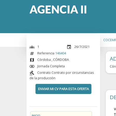
COCEM
1
26/7/2021
groups
event
Referencia
146404
numbers
A
Córdoba
, CÓRDOBA
map
Jornada Completa
Cór
join_inner
Contrato Contrato por circunstancias
gavel
de la producción
ENVIAR MI CV PARA ESTA OFERTA
DE
V
T
INICIO