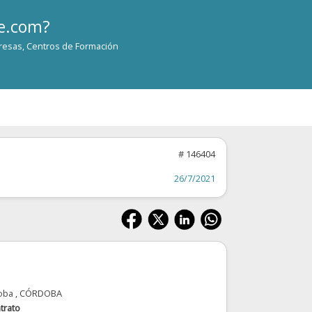
te.com?
resas, Centros de Formación
# 146404
26/7/2021
oba
, CÓRDOBA
trato