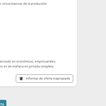
r circunstancias de la producción
cenciado en económicas, empresariales,
rario es de mañana en jornada completa
Informar de oferta inapropiada
notifications_active
RTA