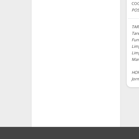
CO
PO
TAR
Tar
Func
Lim
Lim
Man
HOR
Jorn