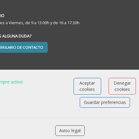
IO
es a Viernes, de 9 a 13:00h y de 16 a 17:30h
ES ALGUNA DUDA?
RMULARIO DE CONTACTO
mpre activo
Aceptar
Denegar
cookies
cookies
Guardar preferencias
Aviso legal
Software para las Agencias de colocación