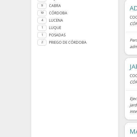
CABRA
9
A
CÓRDOBA
19
CO
LUCENA
4
CÓ
LUQUE
1
POSADAS
1
Per
PRIEGO DE CÓRDOBA
2
admi
J
CO
CÓ
Ejec
jard
inte
M