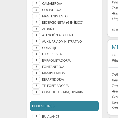
Pod
CAMARERO/A
2
Trat
COCINERO/A
2
Abo
MANTENIMIENTO
2
Lim
RECEPCIONISTA (GENÉRICO)
2
ALBAÑIL
1
HOR
ATENCIÓN AL CLIENTE
1
AUXILIAR ADMINISTRATIVO
1
ME
CONSERJE
1
ELECTRICISTA
1
CO
PRI
EMPAQUETADOR/A
1
FONTANERO/A
1
MANIPULADOS
1
TAR
REPARTIDOR/A
1
Real
Tar
TELEOPERADOR/A
1
Aten
CONDUCTOR MAQUINARIA
1
Ges
Car
POBLACIONES
Supe
BUJALANCE
1