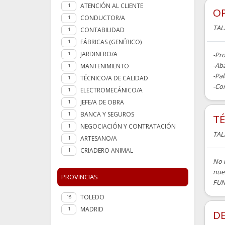
ATENCIÓN AL CLIENTE
1
OP
CONDUCTOR/A
1
TAL
CONTABILIDAD
1
FÁBRICAS (GENÉRICO)
1
JARDINERO/A
-Pr
1
-Ab
MANTENIMIENTO
1
-Pa
TÉCNICO/A DE CALIDAD
1
-Con
ELECTROMECÁNICO/A
1
JEFE/A DE OBRA
1
BANCA Y SEGUROS
1
TÉ
NEGOCIACIÓN Y CONTRATACIÓN
1
TAL
ARTESANO/A
1
CRIADERO ANIMAL
1
No 
nue
PROVINCIAS
FUN.
TOLEDO
18
MADRID
1
D