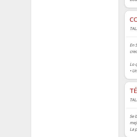
CO
TAL
En 
cre
Lo 
• Un
TÉ
TAL
Se 
mejo
La p