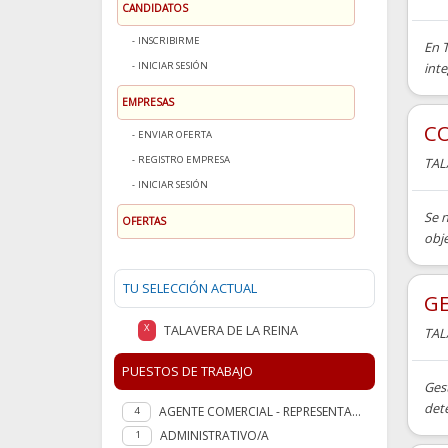
CANDIDATOS
INSCRIBIRME
En 
INICIAR SESIÓN
inte
EMPRESAS
CO
ENVIAR OFERTA
REGISTRO EMPRESA
TAL
INICIAR SESIÓN
Se n
OFERTAS
obje
TU SELECCIÓN ACTUAL
G
TALAVERA DE LA REINA
X
TAL
PUESTOS DE TRABAJO
Gest
dete
AGENTE COMERCIAL - REPRESENTANTE
4
ADMINISTRATIVO/A
1