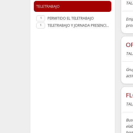
TAL
TELETRABAJO
PERMITIDO EL TELETRABAJO
1
Empr
prof
TELETRABAJO Y JORNADA PRESENCIAL
1
OP
TAL
Grup
acti
FL
TAL
Bus
elab
boda