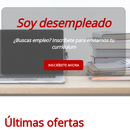
Soy desempleado
¿Buscas empleo? Inscríbete para enviarnos tu
currículum
INSCRÍBETE AHORA
Últimas ofertas