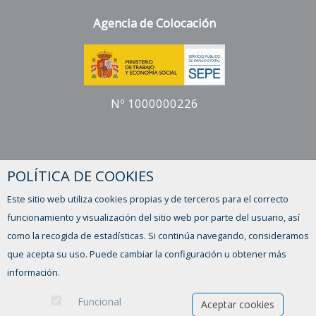
Agencia de Colocación
Nº 1000000226
Horario
POLÍTICA DE COOKIES
Lunes a viernes
Este sitio web utiliza cookies propias y de terceros para el correcto
de 9 a 14 y de 16 a 19 h.
funcionamiento y visualización del sitio web por parte del usuario, así
como la recogida de estadísticas. Si continúa navegando, consideramos
¿Tienes alguna duda?
que acepta su uso. Puede cambiar la configuración u obtener más
CONTACTO
información.
Funcional
Aceptar cookies