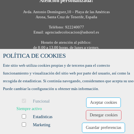
Atención personalizada:
Avda. Antonio Domínguez,10 – Playa de las Américas
Arona, Santa Cruz de Tenerife, España
Teléfono: 922240077
Email: agenciadecolocacion@ashotel.es
Horario de atención al público:
de 8:00 a 13.00 horas, de lunes a viernes.
POLÍTICA DE COOKIES
Este sitio web utiliza cookies propias y de terceros para el correcto
funcionamiento y visualización del sitio web por parte del usuario, así como la
recogida de estadísticas. Si continúa navegando, consideramos que acepta su uso
Puede cambiar la configuración u obtener más información.
Funcional
Aceptar cookies
Siempre activo
Denegar cookies
Estadísticas
Ofertas de empleo
Marketing
Formación
Guardar preferencias
Aviso legal
-
Política de privacidad
-
Política de Cookies
-
Accesibilidad