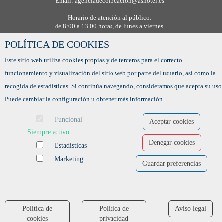
Email: agenciadecolocacion@ashotel.es
Horario de atención al público:
de 8:00 a 13.00 horas, de lunes a viernes.
POLÍTICA DE COOKIES
Este sitio web utiliza cookies propias y de terceros para el correcto
funcionamiento y visualización del sitio web por parte del usuario, así como la
recogida de estadísticas. Si continúa navegando, consideramos que acepta su uso
Puede cambiar la configuración u obtener más información.
Funcional
Aceptar cookies
Siempre activo
Denegar cookies
Estadísticas
Ofertas de empleo
Formación
Marketing
Guardar preferencias
Aviso legal
-
Política de privacidad
-
Política de Cookies
-
Accesibilidad
Software para las Agencias de colocación
Política de
Política de
Aviso legal
accessibility
cookies
privacidad