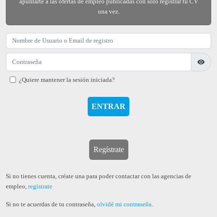
apuntarte a las ofertas de empleo publicadas con sólo registrar tu CV
una vez.
visibility
¿Quiere mantener la sesión iniciada?
Regístrate
Si no tienes cuenta, créate una para poder contactar con las agencias de
empleo,
regístrate
Si no te acuerdas de tu contraseña,
olvidé mi contraseña
.