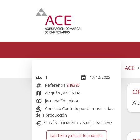
ACE
1
17/12/2025
groups
event
Referencia
248395
numbers
OP
Alaquàs
, VALENCIA
map
Jornada Completa
join_inner
Al
Contrato Contrato por circunstancias
gavel
de la producción
SEGÚN CONVENIO Y A MEJORA Euros
euro
La oferta ya ha sido cubierta