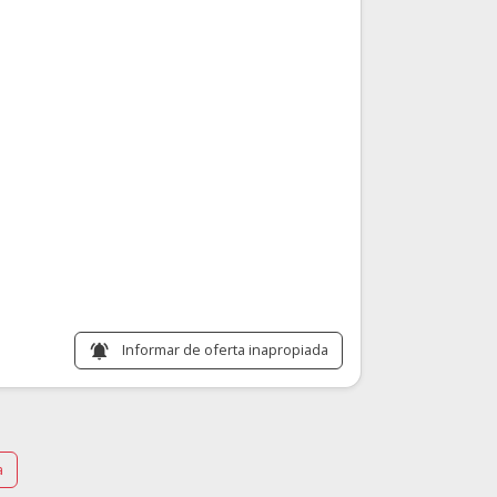
Informar de oferta inapropiada
notifications_active
a