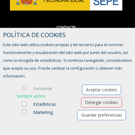
CONTACTE
POLÍTICA DE COOKIES
964 560 001 Ext. 2033
promocioneconomica@almassora.es
Este sitio web utiliza cookies propias y de terceros para el correcto
funcionamiento y visualización del sitio web por parte del usuario, así
Formulari de contacte
como la recogida de estadísticas. Si continúa navegando, consideramos
que acepta su uso. Puede cambiar la configuración u obtener más
información.
Funcional
Aceptar cookies
Siempre activo
Denegar cookies
Estadísticas
Marketing
Guardar preferencias
Ofertes de treball
Formació