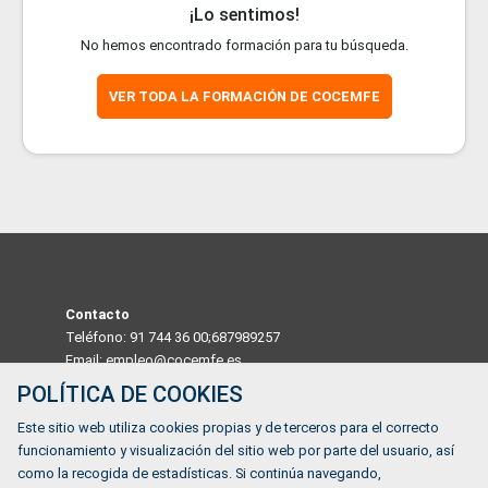
¡Lo sentimos!
No hemos encontrado formación para tu búsqueda.
VER TODA LA FORMACIÓN DE COCEMFE
Contacto
Teléfono: 91 744 36 00;687989257
Email: empleo@cocemfe.es
POLÍTICA DE COOKIES
Dirección
Este sitio web utiliza cookies propias y de terceros para el correcto
Calle Luis Cabrera 63 Madrid 28002, MADRID, ESPAÑA
funcionamiento y visualización del sitio web por parte del usuario, así
Horario
como la recogida de estadísticas. Si continúa navegando,