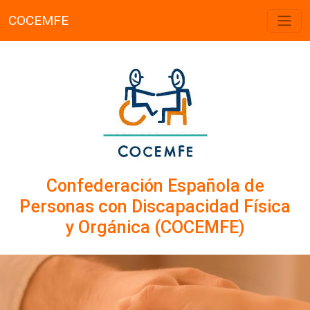
COCEMFE
Confederación Española de
Personas con Discapacidad Física
y Orgánica (COCEMFE)