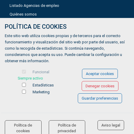
Listado Agencias de empleo
Quiénes somos
POLÍTICA DE COOKIES
Aviso legal
Este sitio web utiliza cookies propias y de terceros para el correcto
Política de privacidad
funcionamiento y visualización del sitio web por parte del usuario, así
como la recogida de estadísticas. Si continúa navegando,
Política de Cookies
consideramos que acepta su uso. Puede cambiar la configuración u
Accesibilidad
obtener más información.
Contacto
Funcional
Aceptar cookies
Siempre activo
Estadísticas
Denegar cookies
Marketing
Guardar preferencias
© COPYRIGHT 2026 Gestionándote.com
Política de
Política de
Aviso legal
accessibility
cookies
privacidad