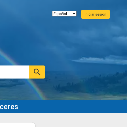
Iniciar sesión
áceres