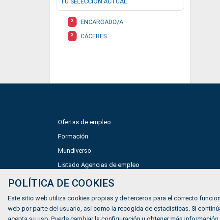
TU SELECCIÓN ACTUAL
X
ENCARGADO/A
X
CÁCERES
Ofertas de empleo
Formación
Mundiverso
Listado Agencias de empleo
Quiénes somos
POLÍTICA DE COOKIES
Este sitio web utiliza cookies propias y de terceros para el correcto funcion
web por parte del usuario, así como la recogida de estadísticas. Si cont
acepta su uso. Puede cambiar la configuración u obtener más información.