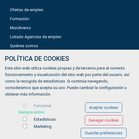
Ofertas de empleo
Formación
Mundiverso
Listado Agencias de empleo
Quiénes somos
POLÍTICA DE COOKIES
Aviso legal
Este sitio web utiliza cookies propias y de terceros para el correcto
Política de privacidad
funcionamiento y visualización del sitio web por parte del usuario, así
como la recogida de estadísticas. Si continúa navegando,
Política de Cookies
consideramos que acepta su uso. Puede cambiar la configuración u
Accesibilidad
obtener más información.
Contacto
Funcional
Aceptar cookies
Siempre activo
Estadísticas
Denegar cookies
Marketing
Guardar preferencias
© COPYRIGHT 2026 Gestionándote.com