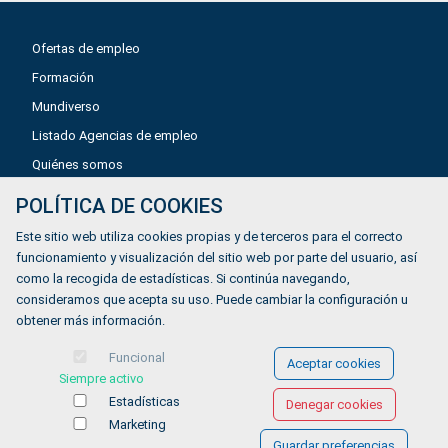
Ofertas de empleo
Formación
Mundiverso
Listado Agencias de empleo
Quiénes somos
POLÍTICA DE COOKIES
Aviso legal
Este sitio web utiliza cookies propias y de terceros para el correcto
Política de privacidad
funcionamiento y visualización del sitio web por parte del usuario, así
como la recogida de estadísticas. Si continúa navegando,
Política de Cookies
consideramos que acepta su uso. Puede cambiar la configuración u
Accesibilidad
obtener más información.
Contacto
Funcional
Aceptar cookies
Siempre activo
Estadísticas
Denegar cookies
Marketing
Guardar preferencias