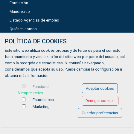
Formación
Mundiverso
Listado Agencias de empleo
Quiénes somos
POLÍTICA DE COOKIES
Aviso legal
Este sitio web utiliza cookies propias y de terceros para el correcto
Política de privacidad
funcionamiento y visualización del sitio web por parte del usuario, así
como la recogida de estadísticas. Si continúa navegando,
Política de Cookies
consideramos que acepta su uso. Puede cambiar la configuración u
Accesibilidad
obtener más información.
Contacto
Funcional
Aceptar cookies
Siempre activo
Estadísticas
Denegar cookies
Marketing
Guardar preferencias
© COPYRIGHT 2026 Gestionándote.com