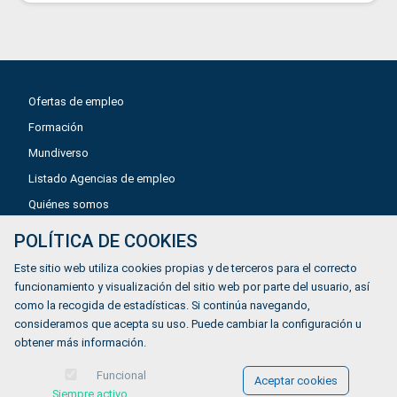
Ofertas de empleo
Formación
Mundiverso
Listado Agencias de empleo
Quiénes somos
POLÍTICA DE COOKIES
Aviso legal
Este sitio web utiliza cookies propias y de terceros para el correcto
Política de privacidad
funcionamiento y visualización del sitio web por parte del usuario, así
como la recogida de estadísticas. Si continúa navegando,
Política de Cookies
consideramos que acepta su uso. Puede cambiar la configuración u
Accesibilidad
obtener más información.
Contacto
Funcional
Aceptar cookies
Siempre activo