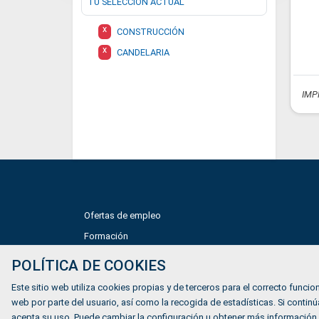
TU SELECCIÓN ACTUAL
X
CONSTRUCCIÓN
X
CANDELARIA
IMP
Ofertas de empleo
Formación
Mundiverso
POLÍTICA DE COOKIES
Listado Agencias de empleo
Este sitio web utiliza cookies propias y de terceros para el correcto funcion
Quiénes somos
web por parte del usuario, así como la recogida de estadísticas. Si cont
acepta su uso. Puede cambiar la configuración u obtener más información.