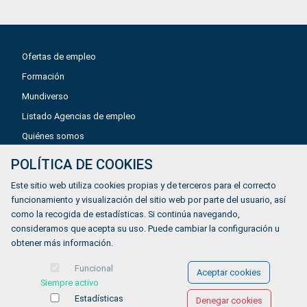
Ofertas de empleo
Formación
Mundiverso
Listado Agencias de empleo
Quiénes somos
POLÍTICA DE COOKIES
Aviso legal
Este sitio web utiliza cookies propias y de terceros para el correcto
Política de privacidad
funcionamiento y visualización del sitio web por parte del usuario, así
como la recogida de estadísticas. Si continúa navegando,
Política de Cookies
consideramos que acepta su uso. Puede cambiar la configuración u
Accesibilidad
obtener más información.
Contacto
Funcional
Aceptar cookies
Siempre activo
Estadísticas
Denegar cookies