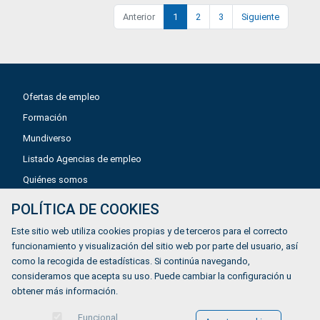
Anterior
1
2
3
Siguiente
Ofertas de empleo
Formación
Mundiverso
Listado Agencias de empleo
Quiénes somos
POLÍTICA DE COOKIES
Aviso legal
Este sitio web utiliza cookies propias y de terceros para el correcto
Política de privacidad
funcionamiento y visualización del sitio web por parte del usuario, así
como la recogida de estadísticas. Si continúa navegando,
Política de Cookies
consideramos que acepta su uso. Puede cambiar la configuración u
Accesibilidad
obtener más información.
Contacto
Funcional