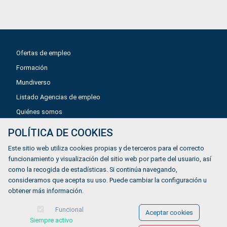
Ofertas de empleo
Formación
Mundiverso
Listado Agencias de empleo
Quiénes somos
POLÍTICA DE COOKIES
Aviso legal
Este sitio web utiliza cookies propias y de terceros para el correcto
Política de privacidad
funcionamiento y visualización del sitio web por parte del usuario, así
como la recogida de estadísticas. Si continúa navegando,
Política de Cookies
consideramos que acepta su uso. Puede cambiar la configuración u
Accesibilidad
obtener más información.
Contacto
Funcional
Aceptar cookies
Siempre activo