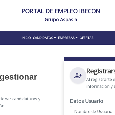
PORTAL DE EMPLEO IBECON
Grupo Aspasia
INICIO
CANDIDATOS
EMPRESAS
OFERTAS
Registra
person_add_alt
gestionar
Al registrarte
información y 
ionar candidaturas y
Datos Usuario
ón.