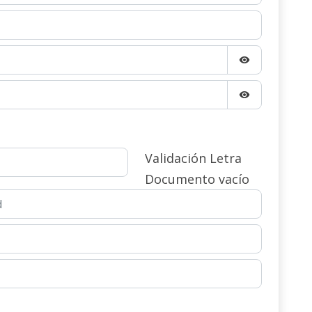
visibility
visibility
Validación Letra
Documento vacío