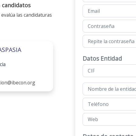
 candidatos
 evalúa las candidaturas
ASPASIA
Datos Entidad
cia
cion@ibecon.org