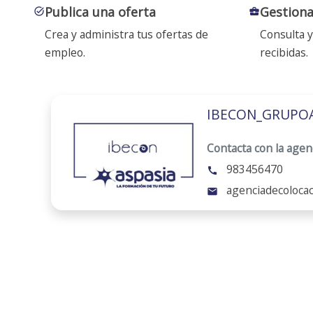
Publica una oferta
Gestiona
task_alt
business_center
Crea y administra tus ofertas de
Consulta y
empleo.
recibidas.
IBECON_GRUPO
Contacta con la agen
983456470
call
agenciadecoloca
mail