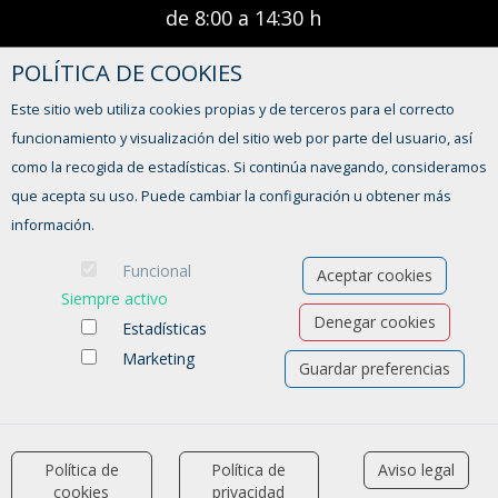
de 8:00 a 14:30 h
POLÍTICA DE COOKIES
¿TIENES ALGUNA DUDA?
Este sitio web utiliza cookies propias y de terceros para el correcto
FORMULARIO DE CONTACTO
funcionamiento y visualización del sitio web por parte del usuario, así
como la recogida de estadísticas. Si continúa navegando, consideramos
que acepta su uso. Puede cambiar la configuración u obtener más
información.
Funcional
Aceptar cookies
Siempre activo
Denegar cookies
Estadísticas
Marketing
Guardar preferencias
Ofertas de empleo
Formación
Aviso legal
-
Política de privacidad
-
Política de Cookies
-
Accesibilidad
Política de
Política de
Aviso legal
accessibility
cookies
privacidad