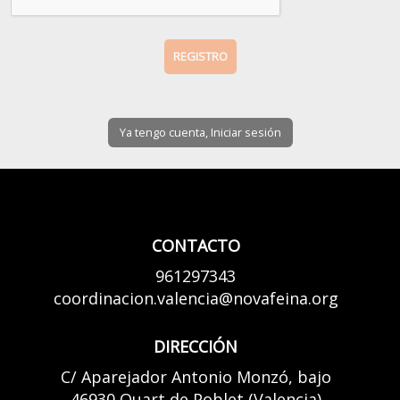
Ya tengo cuenta, Iniciar sesión
CONTACTO
961297343
coordinacion.valencia@novafeina.org
DIRECCIÓN
C/ Aparejador Antonio Monzó, bajo
46930 Quart de Poblet (Valencia)