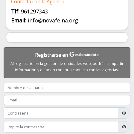
Contacta con la Agencia
Tlf:
961297343
Email:
info@novafeina.org
Registrarse en
Al registrarte en la gestión de entidades web, podrás compartir
información y estar en continuo contacto con las agencias.
visibility
visibility