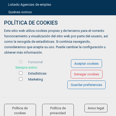
Listado Agencias de empleo
Quiénes somos
POLÍTICA DE COOKIES
Aviso legal
Este sitio web utiliza cookies propias y de terceros para el correcto
Política de privacidad
funcionamiento y visualización del sitio web por parte del usuario, así
como la recogida de estadísticas. Si continúa navegando,
Política de Cookies
consideramos que acepta su uso. Puede cambiar la configuración u
Accesibilidad
obtener más información.
Contacto
Funcional
Aceptar cookies
Siempre activo
Estadísticas
Denegar cookies
Marketing
Guardar preferencias
© COPYRIGHT 2026 Gestionándote.com
Política de
Política de
Aviso legal
accessibility
cookies
privacidad