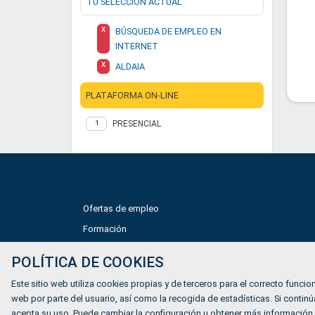
TU SELECCIÓN ACTUAL
X
BÚSQUEDA DE EMPLEO EN
INTERNET
X
ALDAIA
PLATAFORMA ON-LINE
PRESENCIAL
1
Ofertas de empleo
Formación
Mundiverso
POLÍTICA DE COOKIES
Listado Agencias de empleo
Este sitio web utiliza cookies propias y de terceros para el correcto funcion
Quiénes somos
web por parte del usuario, así como la recogida de estadísticas. Si cont
acepta su uso. Puede cambiar la configuración u obtener más información.