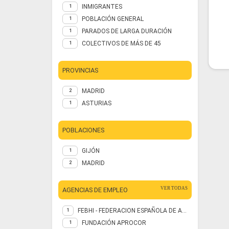
INMIGRANTES
1
POBLACIÓN GENERAL
1
PARADOS DE LARGA DURACIÓN
1
COLECTIVOS DE MÁS DE 45
1
PROVINCIAS
MADRID
2
ASTURIAS
1
POBLACIONES
GIJÓN
1
MADRID
2
VER TODAS
AGENCIAS DE EMPLEO
FEBHI - FEDERACION ESPAÑOLA DE ASOCIACIONES DE ESPINA BIFIDA E HIDROCEFALIA
1
FUNDACIÓN APROCOR
1