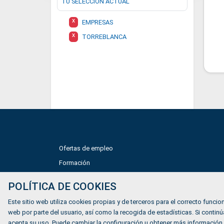
TU SELECCIÓN ACTUAL
X
EMPRESAS
X
TORREBLANCA
Ofertas de empleo
Formación
Mundiverso
POLÍTICA DE COOKIES
Listado Agencias de empleo
Este sitio web utiliza cookies propias y de terceros para el correcto funcion
Quiénes somos
web por parte del usuario, así como la recogida de estadísticas. Si cont
acepta su uso. Puede cambiar la configuración u obtener más información.