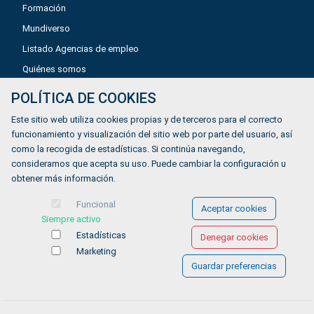
Formación
Mundiverso
Listado Agencias de empleo
Quiénes somos
POLÍTICA DE COOKIES
Aviso legal
Este sitio web utiliza cookies propias y de terceros para el correcto
Política de privacidad
funcionamiento y visualización del sitio web por parte del usuario, así
como la recogida de estadísticas. Si continúa navegando,
Política de Cookies
consideramos que acepta su uso. Puede cambiar la configuración u
Accesibilidad
obtener más información.
Contacto
Funcional
Aceptar cookies
Siempre activo
Estadísticas
Denegar cookies
Marketing
Guardar preferencias
© COPYRIGHT 2026 Gestionándote.com