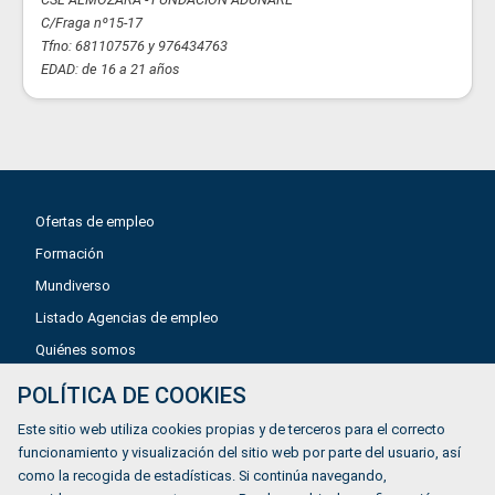
C/Fraga nº15-17
Tfno: 681107576 y 976434763
EDAD: de 16 a 21 años
Ofertas de empleo
Formación
Mundiverso
Listado Agencias de empleo
Quiénes somos
POLÍTICA DE COOKIES
Aviso legal
Este sitio web utiliza cookies propias y de terceros para el correcto
Política de privacidad
funcionamiento y visualización del sitio web por parte del usuario, así
como la recogida de estadísticas. Si continúa navegando,
Política de Cookies