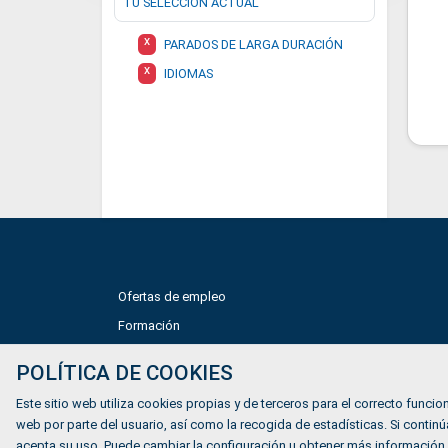
TU SELECCIÓN ACTUAL
X
PARADOS DE LARGA DURACIÓN
X
IDIOMAS
Ofertas de empleo
Formación
Mundiverso
POLÍTICA DE COOKIES
Listado Agencias de empleo
Este sitio web utiliza cookies propias y de terceros para el correcto funcion
Quiénes somos
web por parte del usuario, así como la recogida de estadísticas. Si cont
acepta su uso. Puede cambiar la configuración u obtener más información.