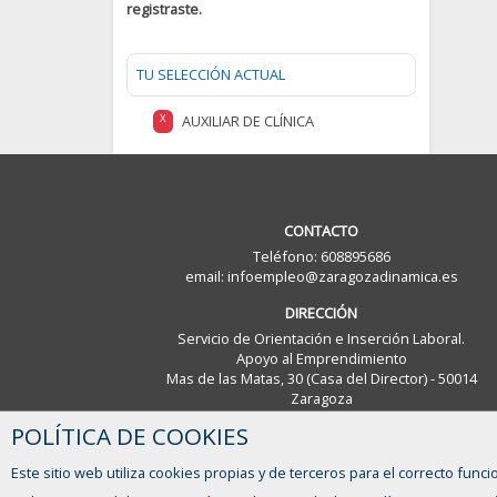
registraste.
TU SELECCIÓN ACTUAL
AUXILIAR DE CLÍNICA
X
CONTACTO
Teléfono: 608895686
email: infoempleo@zaragozadinamica.es
DIRECCIÓN
Servicio de Orientación e Inserción Laboral.
Apoyo al Emprendimiento
Mas de las Matas, 30 (Casa del Director) - 50014
Zaragoza
POLÍTICA DE COOKIES
Este sitio web utiliza cookies propias y de terceros para el correcto funci