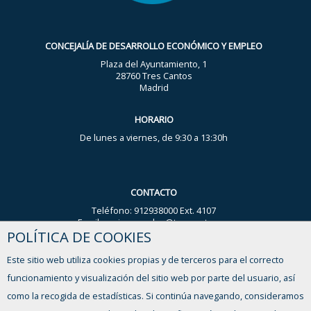
CONCEJALÍA DE DESARROLLO ECONÓMICO Y EMPLEO
Plaza del Ayuntamiento, 1
28760 Tres Cantos
Madrid
HORARIO
De lunes a viernes, de 9:30 a 13:30h
CONTACTO
Teléfono: 912938000 Ext. 4107
Email: nuria.gonzalez@trescantos.es
POLÍTICA DE COOKIES
WhatsApp Ayuntamiento: 644 59 44 93
Este sitio web utiliza cookies propias y de terceros para el correcto
FORMULARIO DE CONTACTO
funcionamiento y visualización del sitio web por parte del usuario, así
como la recogida de estadísticas. Si continúa navegando, consideramos