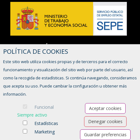
CÓDIGO DE AGENCIA
POLÍTICA DE COOKIES
0500000061
Este sitio web utiliza cookies propias y de terceros para el correcto
funcionamiento y visualización del sitio web por parte del usuario, así
como la recogida de estadísticas. Si continúa navegando, consideramos
que acepta su uso. Puede cambiar la configuración u obtener más
CONTACTO
información.
928 383 626 - 656 952 706
info@reyesformacion.com
Funcional
Aceptar cookies
Siempre activo
Lunes a viernes,
Denegar cookies
Estadísticas
de 8:00 a 16:00 horas
Marketing
Guardar preferencias