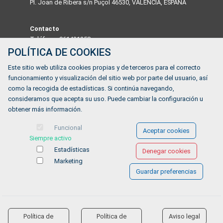
Pl. Joan de Ribera s/n Puçol 46530, VALENCIA, ESPAÑA
Contacto
Teléfono: 961421258
Email: mariam.cortelles@pucol.es
POLÍTICA DE COOKIES
Este sitio web utiliza cookies propias y de terceros para el correcto
Dirección
funcionamiento y visualización del sitio web por parte del usuario, así
Pl. Joan de Ribera s/n Puçol 46530, VALENCIA, ESPAÑA
como la recogida de estadísticas. Si continúa navegando,
consideramos que acepta su uso. Puede cambiar la configuración u
obtener más información.
¿Tienes alguna duda?
Funcional
Aceptar cookies
FORMULARIO DE CONTACTO
Siempre activo
Estadísticas
Denegar cookies
Marketing
Guardar preferencias
Ofertas de empleo
Formación
Aviso legal
-
Política de privacidad
-
Política de Cookies
-
Accesibilidad
Política de
Política de
Aviso legal