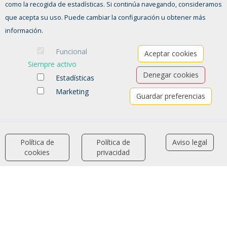
como la recogida de estadísticas. Si continúa navegando, consideramos
agenciacolocacion@ayto-pinto.es
que acepta su uso. Puede cambiar la configuración u obtener más
912 483 800 ext. 3441, 3421
información.
Funcional
FORMULARIO DE CONTACTO
Aceptar cookies
Siempre activo
Denegar cookies
Estadísticas
Marketing
Guardar preferencias
Política de
Política de
Aviso legal
accessibility
cookies
privacidad
Ofertas de empleo
Formación
Aviso legal
-
Política de privacidad
-
Política de Cookies
-
Accesibilidad
Software para las Agencias de colocación