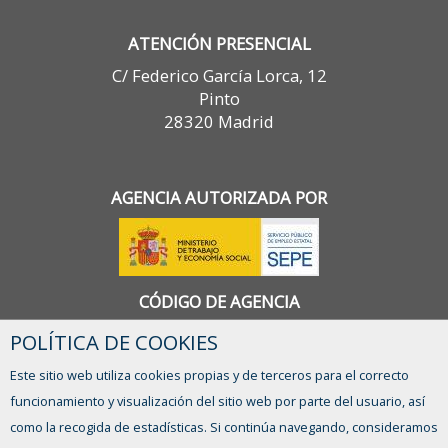
ATENCIÓN PRESENCIAL
C/ Federico García Lorca, 12
Pinto
28320 Madrid
AGENCIA AUTORIZADA POR
CÓDIGO DE AGENCIA
1300000090
POLÍTICA DE COOKIES
Este sitio web utiliza cookies propias y de terceros para el correcto
funcionamiento y visualización del sitio web por parte del usuario, así
CONTACTO
como la recogida de estadísticas. Si continúa navegando, consideramos
agenciacolocacion@ayto-pinto.es