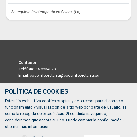
Se requiere fisioterapeuta en Solana (La)
Contacto
Teléfono: 926854928
Email: cocemfeoretania@cocemfeoretania.es
Dirección
POLÍTICA DE COOKIES
TR. DE LAS TERCIAS, 4 Daimiel 13250, CIUDAD REAL,
Este sitio web utiliza cookies propias y de terceros para el correcto
ESPAÑA
funcionamiento y visualización del sitio web por parte del usuario, así
Horario
como la recogida de estadísticas. Si continúa navegando,
De lunes a viernes de 9:00 a 14:00
consideramos que acepta su uso. Puede cambiar la configuración u
obtener más información.
¿Tienes alguna duda?