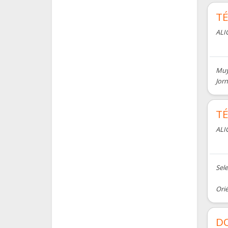
T
ALI
Muy
Jorn
TÉ
ALI
Sel
Orié
DO