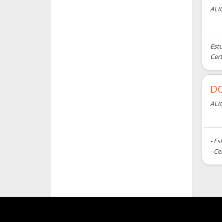
ALI
Estu
Cer
DO
ALI
- Es
- C