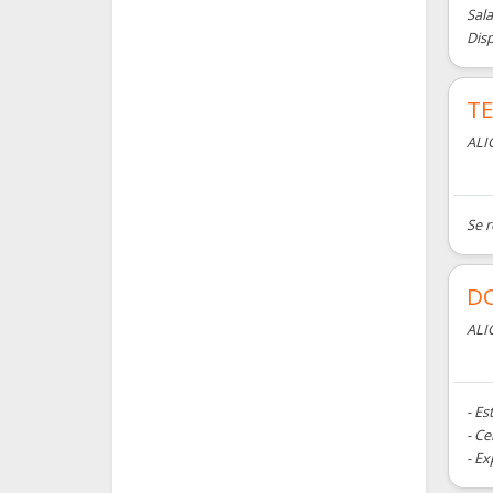
Sala
Disp
TE
ALI
Se r
DO
ALI
- Es
- C
- Ex